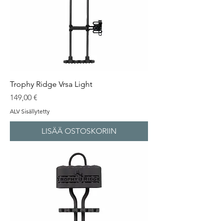
Trophy Ridge Vrsa Light
Hinta
149,00 €
ALV Sisällytetty
LISÄÄ OSTOSKORIIN