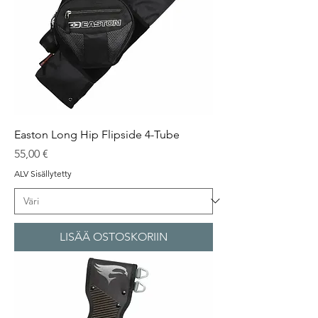
Easton Long Hip Flipside 4-Tube
Hinta
55,00 €
ALV Sisällytetty
LISÄÄ OSTOSKORIIN