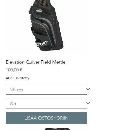
Elevation Quiver Field Mettle
Hinta
100,00 €
ALV Sisällytetty
LISÄÄ OSTOSKORIIN