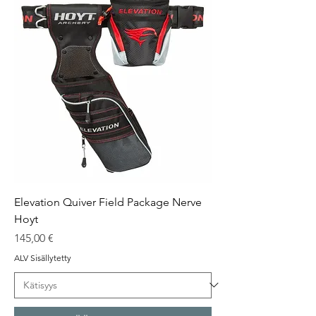
Elevation Quiver Field Package Nerve
Hoyt
Hinta
145,00 €
ALV Sisällytetty