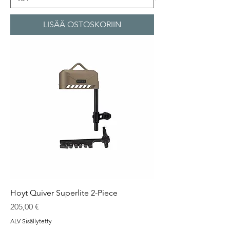
LISÄÄ OSTOSKORIIN
Hoyt Quiver Superlite 2-Piece
Hinta
205,00 €
ALV Sisällytetty