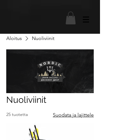
Aloitus
Nuoliviinit
Nuoliviinit
25 tuotetta
Suodata ja lajittele