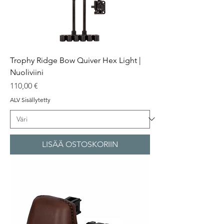
Trophy Ridge Bow Quiver Hex Light |
Nuoliviini
Hinta
110,00 €
ALV Sisällytetty
LISÄÄ OSTOSKORIIN