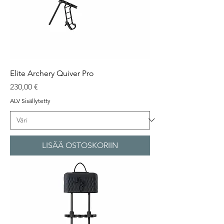
Elite Archery Quiver Pro
Hinta
230,00 €
ALV Sisällytetty
LISÄÄ OSTOSKORIIN