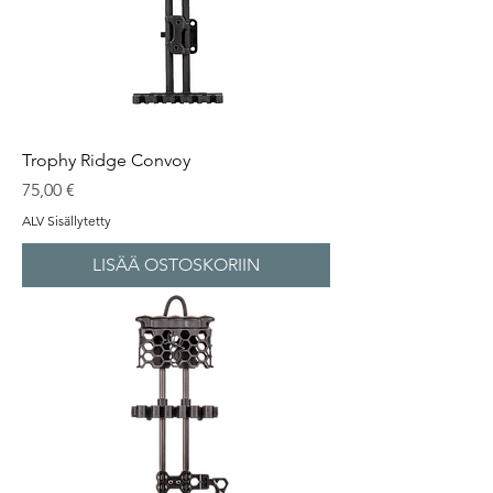
Trophy Ridge Convoy
Hinta
75,00 €
ALV Sisällytetty
LISÄÄ OSTOSKORIIN