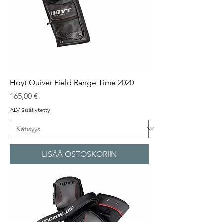
Hoyt Quiver Field Range Time 2020
Hinta
165,00 €
ALV Sisällytetty
LISÄÄ OSTOSKORIIN