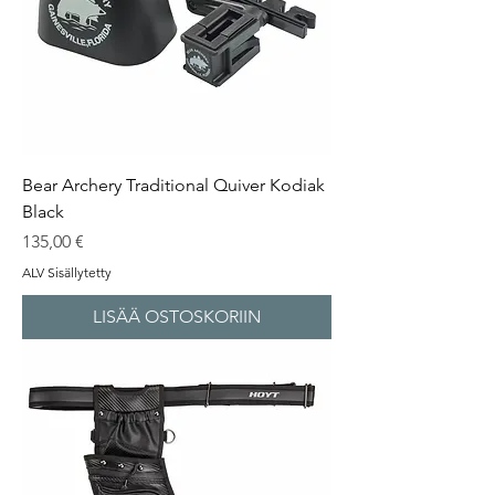
Bear Archery Traditional Quiver Kodiak
Black
Hinta
135,00 €
ALV Sisällytetty
LISÄÄ OSTOSKORIIN