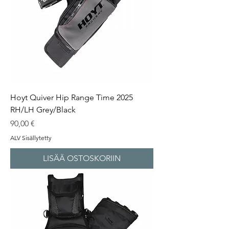
Hoyt Quiver Hip Range Time 2025
RH/LH Grey/Black
Hinta
90,00 €
ALV Sisällytetty
LISÄÄ OSTOSKORIIN