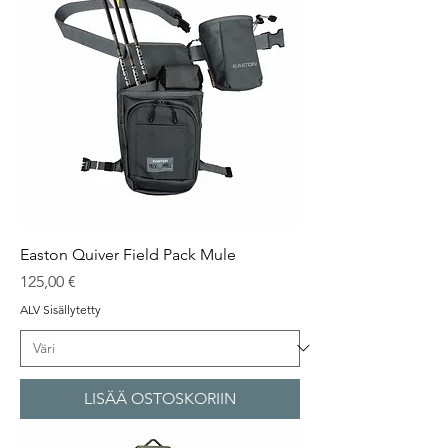
Easton Quiver Field Pack Mule
Hinta
125,00 €
ALV Sisällytetty
LISÄÄ OSTOSKORIIN