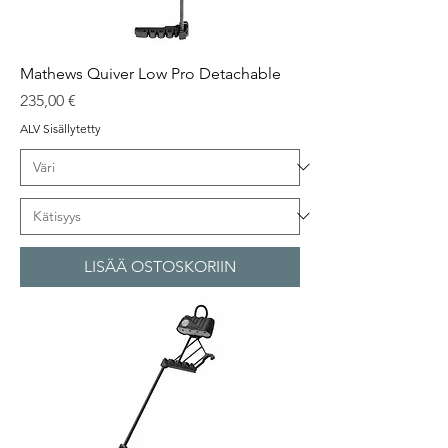
Mathews Quiver Low Pro Detachable
Hinta
235,00 €
ALV Sisällytetty
LISÄÄ OSTOSKORIIN