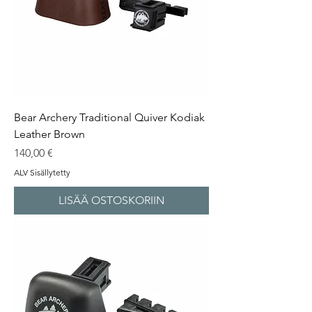
Bear Archery Traditional Quiver Kodiak
Leather Brown
Hinta
140,00 €
ALV Sisällytetty
LISÄÄ OSTOSKORIIN