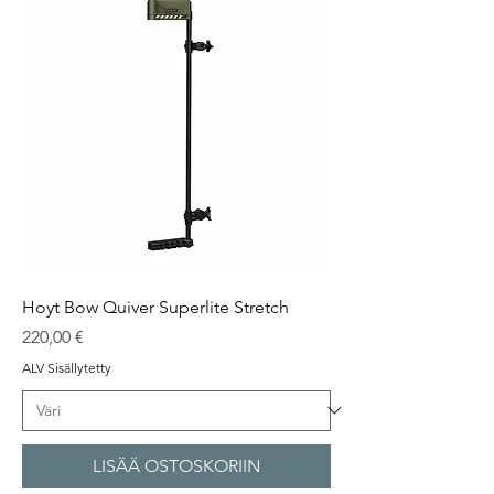
Hoyt Bow Quiver Superlite Stretch
Hinta
220,00 €
ALV Sisällytetty
LISÄÄ OSTOSKORIIN