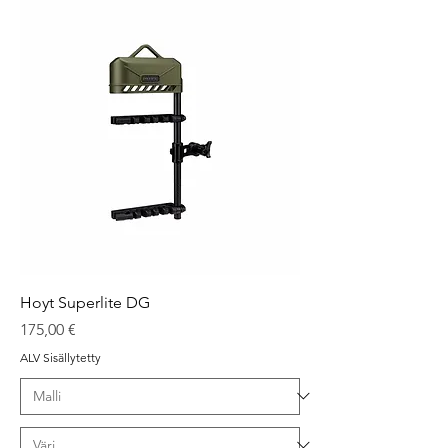
Hoyt Superlite DG
Hinta
175,00 €
ALV Sisällytetty