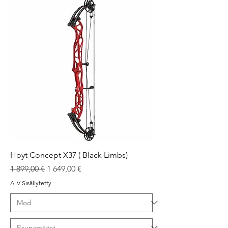
Hoyt Concept X37 ( Black Limbs)
Normaali hinta
Alehinta
1 899,00 €
1 649,00 €
ALV Sisällytetty