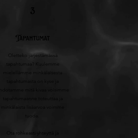
3
Tapahtumat
Oletteko järjestämässä
tapahtumaa? Kuulemme
mielellämme minkälaisesta
tapahtumasta on kyse ja
hdotamme mitä kivaa voisimme
tapahtumaanne toteuttaa ja
minkälaista lisäarvoa voimme
tuoda.
Ota rohkeasti yhteyttä ja