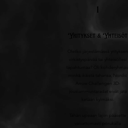
1
Yritykset & Yhteisöt
Oletko järjestämässä yrityksen
virkistyspäivää tai yhteisöllesi
tapahtumaa? Oli kohderyhmäs
minkä ikäistä tahansa, Nordic
Arrow Challengen 3D-
jousiammuntaradat eivät jätä
ketään kylmäksi.
Tähän upeaan lajiin pääsette
vaivattomasti porukalla