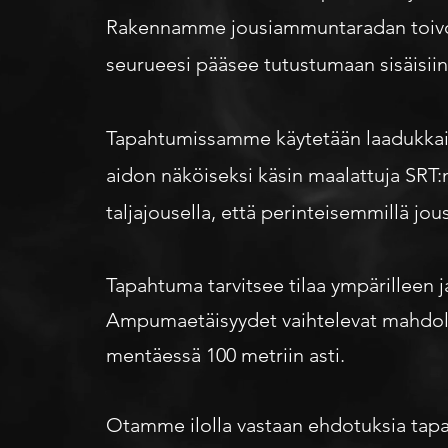
Rakennamme jousiammuntaradan toivomaas
seurueesi pääsee tutustumaan sisäisii
Tapahtumissamme käytetään laadukkaita I
aidon näköiseksi käsin maalattuja SR
taljajousella, että perinteisemmillä jou
Tapahtuma tarvitsee tilaa ympärilleen j
Ampumaetäisyydet vaihtelevat mahdolli
mentäessä 100 metriin asti.
Otamme ilolla vastaan ehdotuksia tap