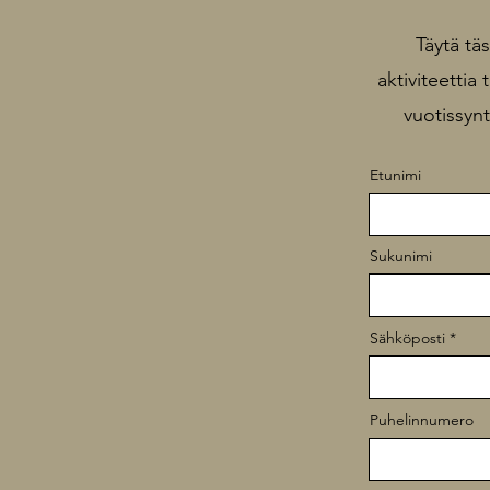
Täytä tä
aktiviteettia 
vuotissynt
Etunimi
Sukunimi
Sähköposti
Puhelinnumero