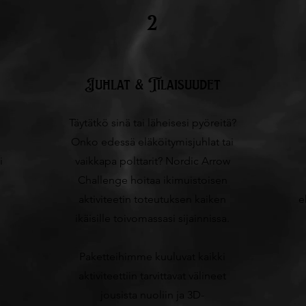
2
Juhlat & Tilaisuudet
Täytätkö sinä tai läheisesi pyöreitä?
Onko edessä eläköitymisjuhlat tai
i
vaikkapa polttarit? Nordic Arrow
Challenge hoitaa ikimuistoisen
aktiviteetin toteutuksen kaiken
e
ikäisille toivomassasi sijainnissa.
Paketteihimme kuuluvat kaikki
aktiviteettiin tarvittavat välineet
jousista nuoliin ja 3D-