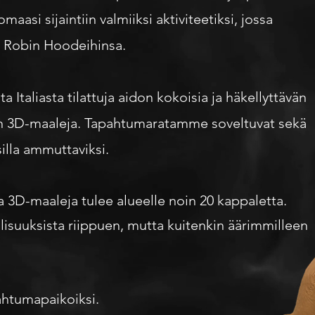
i sijaintiin valmiiksi aktiviteetiksi, jossa
n Robin Hoodeihinsa.
taliasta tilattuja aidon kokoisia ja häkellyttävän
T:n 3D-maaleja. Tapahtumaratamme soveltuvat sekä
silla ammuttaviksi.
a 3D-maaleja tulee alueelle noin 20 kappaletta.
suuksista riippuen, mutta kuitenkin äärimmilleen
ahtumapaikoiksi.