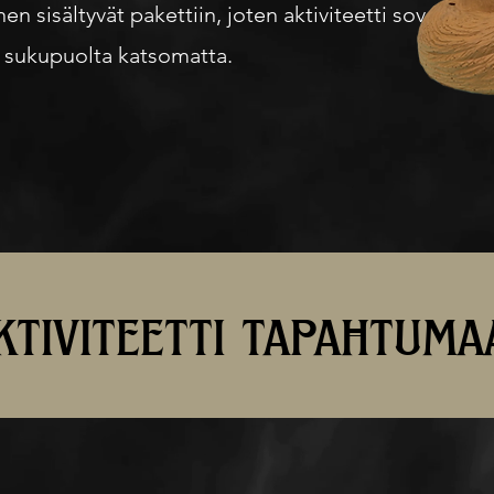
n sisältyvät pakettiin, joten aktiviteetti soveltuu
tai sukupuolta katsomatta.
tiviteetti tapahtuma