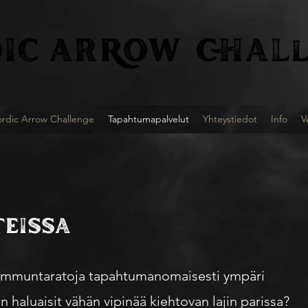
IC
ARROW CHALl
rdic Arrow Challenge
Tapahtumapalvelut
Yhteystiedot
Info
V
TEISSA
-ammuntaratoja tapahtumanomaisesti ympäri
haluaisit vähän vipinää kiehtovan lajin parissa?