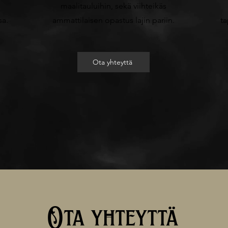
maalitauluihin, sekä viihteikäs
sa.
ammattilaisen opastus lajin pariin.
ta
Ota yhteyttä
Ota yhteyttä