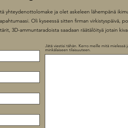
stä yhteydenottolomake ja olet askeleen lähempänä ikimu
tapahtumaasi. Oli kyseessä sitten firman virkistyspäivä, polt
tärit, 3D-ammuntaradoista saadaan räätälöityä jotain kivaa
Jätä viestisi tähän. Kerro meille mitä mielessä j
minkälaiseen tilaisuuteen.