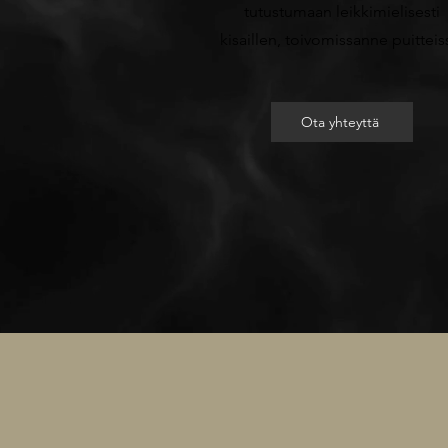
tutustumaan leikkimielisesti
kisaillen, toivomissanne puitteis
Ota yhteyttä