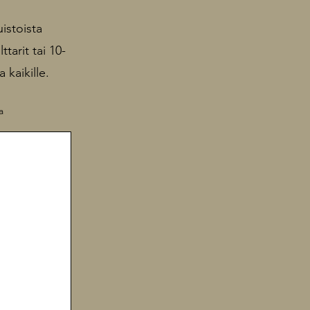
istoista
tarit tai 10-
 kaikille.
a