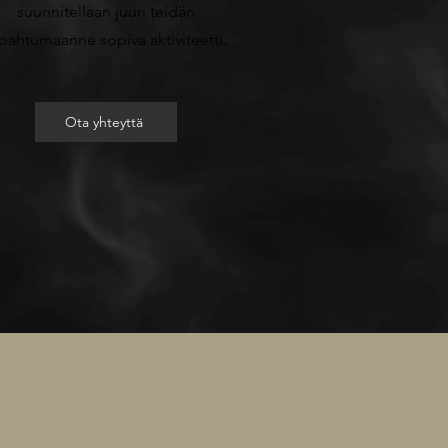
suunnitellaan juuri teidän
pahtumaanne sopiva aktiviteetti.
Ota yhteyttä