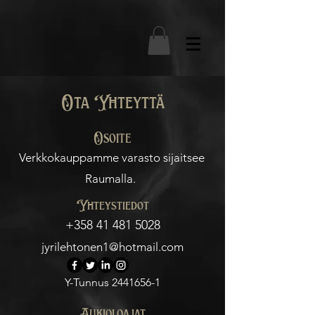
Ota Yhteyttä
Osoite
Verkkokauppamme varasto sijaitsee
Raumalla.
Yhteystiedot
+358 41 481 5028
jyrilehtonen1@hotmail.com
Y-Tunnus
2441656-1
Aukioloajat