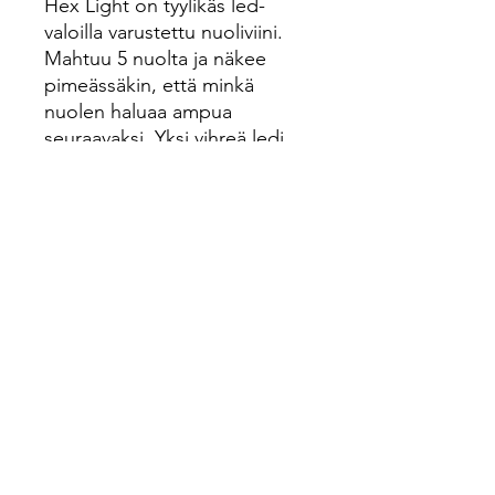
Hex Light on tyylikäs led-
valoilla varustettu nuoliviini.
Mahtuu 5 nuolta ja näkee
pimeässäkin, että minkä
nuolen haluaa ampua
seuraavaksi. Yksi vihreä ledi
valaisee nuolet ja kolme lediä
vaikka polun tarvittaessa.
Toimivat eri katkaisimista.
Kätevä lenkki mistä saa
nuoliviinin roikkumaan.
Nopea kiinnitys.