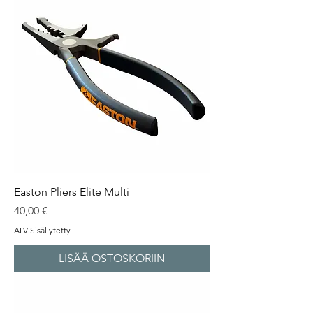
Easton Pliers Elite Multi
Hinta
40,00 €
ALV Sisällytetty
LISÄÄ OSTOSKORIIN