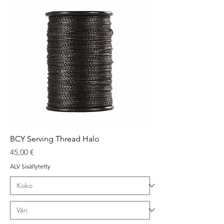
BCY Serving Thread Halo
Hinta
45,00 €
ALV Sisällytetty