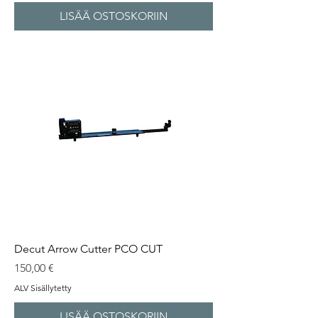
LISÄÄ OSTOSKORIIN
Decut Arrow Cutter PCO CUT
Hinta
150,00 €
ALV Sisällytetty
LISÄÄ OSTOSKORIIN