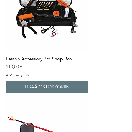
Easton Accessory Pro Shop Box
Hinta
110,00 €
ALV Sisällytetty
LISÄÄ OSTOSKORIIN