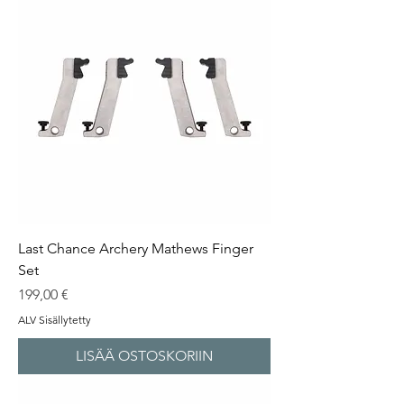
Last Chance Archery Mathews Finger
Set
Hinta
199,00 €
ALV Sisällytetty
LISÄÄ OSTOSKORIIN