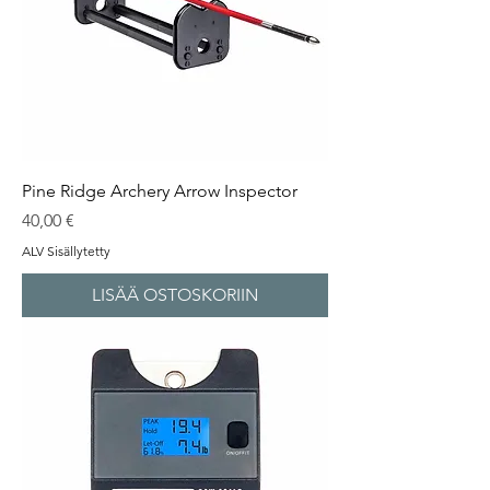
Pine Ridge Archery Arrow Inspector
Hinta
40,00 €
ALV Sisällytetty
LISÄÄ OSTOSKORIIN