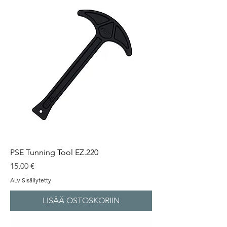
PSE Tunning Tool EZ.220
Hinta
15,00 €
ALV Sisällytetty
LISÄÄ OSTOSKORIIN