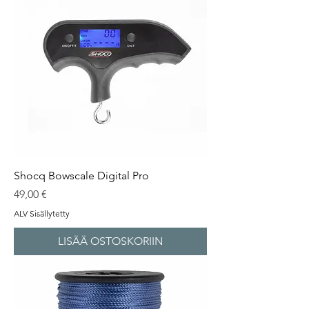
Shocq Bowscale Digital Pro
Hinta
49,00 €
ALV Sisällytetty
LISÄÄ OSTOSKORIIN