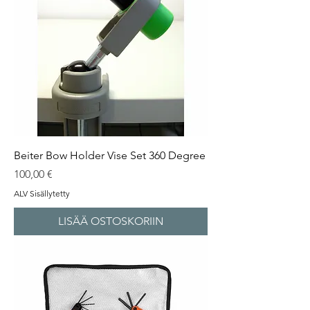
Beiter Bow Holder Vise Set 360 Degree
Hinta
100,00 €
ALV Sisällytetty
LISÄÄ OSTOSKORIIN