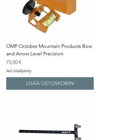
OMP October Mountain Products Bow
and Arrow Level Precision
Hinta
75,00 €
ALV Sisällytetty
LISÄÄ OSTOSKORIIN