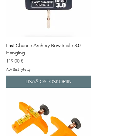
Last Chance Archery Bow Scale 3.0
Hanging
Hinta
119,00 €
ALV Sisällytetty
LISÄÄ OSTOSKORIIN