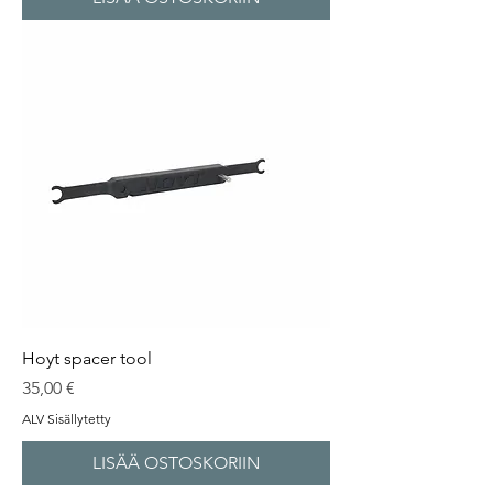
Hoyt spacer tool
Hinta
35,00 €
ALV Sisällytetty
LISÄÄ OSTOSKORIIN