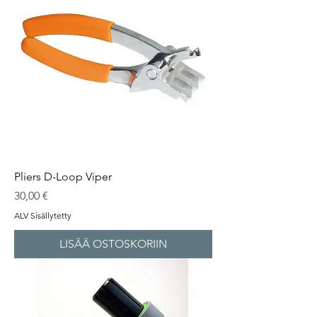
Pliers D-Loop Viper
Hinta
30,00 €
ALV Sisällytetty
LISÄÄ OSTOSKORIIN