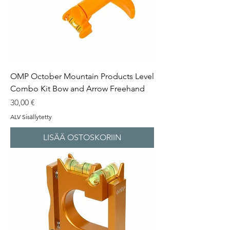
OMP October Mountain Products Level
Combo Kit Bow and Arrow Freehand
Hinta
30,00 €
ALV Sisällytetty
LISÄÄ OSTOSKORIIN