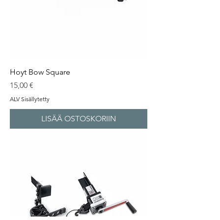
Hoyt Bow Square
Hinta
15,00 €
ALV Sisällytetty
LISÄÄ OSTOSKORIIN