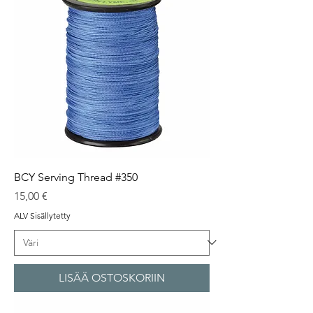
BCY Serving Thread #350
Hinta
15,00 €
ALV Sisällytetty
LISÄÄ OSTOSKORIIN