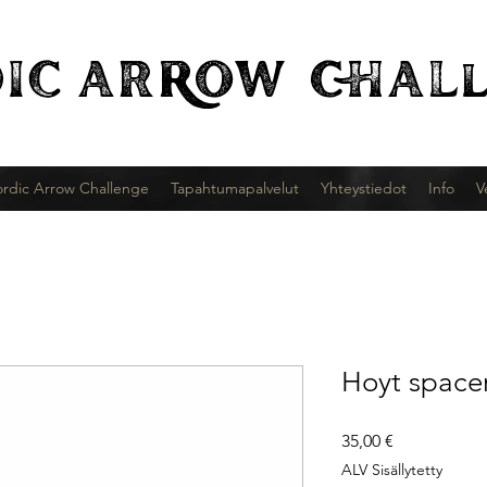
IC
ARROW CHALl
rdic Arrow Challenge
Tapahtumapalvelut
Yhteystiedot
Info
V
Hoyt spacer
Hinta
35,00 €
ALV Sisällytetty