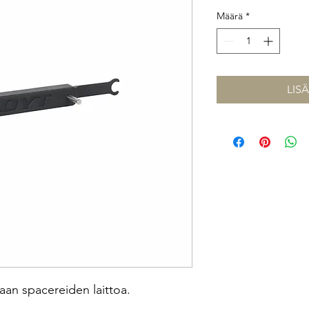
Määrä
*
LIS
aan spacereiden laittoa.