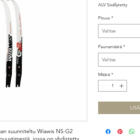
ALV Sisällytetty
Pituus
*
Valitse
Paunamäärä
*
Valitse
Määrä
*
LIS
taan suunniteltu Wiawis NS-G2
puuytimestä, jossa on yhdistetty