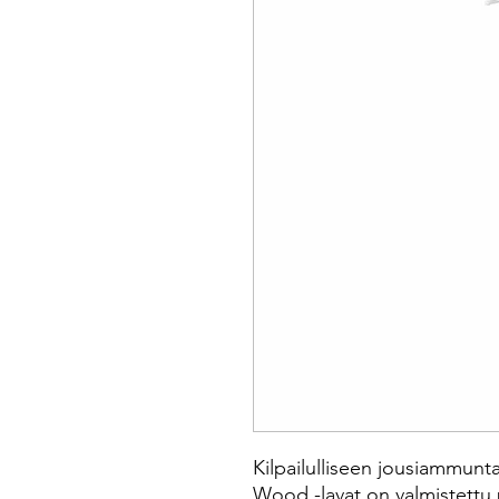
Kilpailulliseen jousiammun
Wood -lavat on valmistettu 