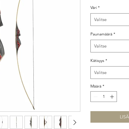
Väri
*
Valitse
Paunamäärä
*
Valitse
Kätisyys
*
Valitse
Määrä
*
LIS