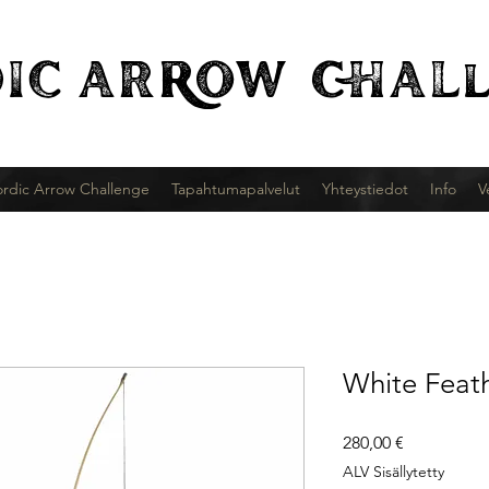
IC
ARROW CHALl
rdic Arrow Challenge
Tapahtumapalvelut
Yhteystiedot
Info
V
White Feat
Hinta
280,00 €
ALV Sisällytetty