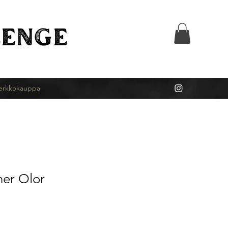
ENGE
erkkokauppa
her Olor