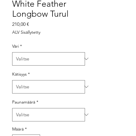
White Feather
Longbow Turul
Hinta
210,00 €
ALV Sisällytetty
Väri
*
Kätisyys
*
Paunamäärä
*
Määrä
*