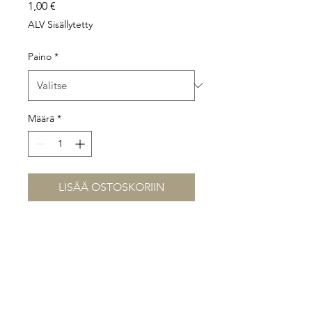
Hinta
1,00 €
ALV Sisällytetty
Paino
*
Määrä
*
LISÄÄ OSTOSKORIIN
Victoryn taulukärki.
Standardi 8/32