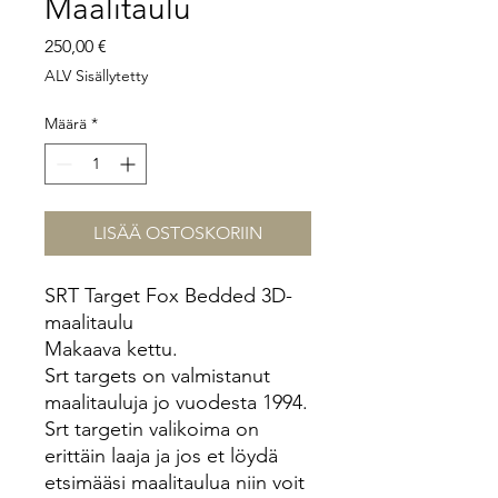
Maalitaulu
Hinta
250,00 €
ALV Sisällytetty
Määrä
*
LISÄÄ OSTOSKORIIN
SRT Target Fox Bedded 3D-
maalitaulu
Makaava kettu.
Srt targets on valmistanut
maalitauluja jo vuodesta 1994.
Srt targetin valikoima on
erittäin laaja ja jos et löydä
etsimääsi maalitaulua niin voit