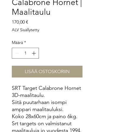
Calabrone Hornet |
Maalitaulu
Hinta
170,00 €
ALV Sisällytetty
Määrä
*
LISÄÄ OSTOSKORIIN
SRT Target Calabrone Hornet
3D-maalitaulu.
Siitä puutarhaan isompi
amppari maalitauluksi.
Koko 28x60cm ja paino 6kg.
Srt targets on valmistanut
maalitauluja jo vuodesta 1994.