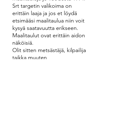
Srt targetin valikoima on
erittäin laaja ja jos et löydä
etsimääsi maalitaulua niin voit
kysyä saatavuutta erikseen.
Maalitaulut ovat erittäin aidon
näköisiä.
Olit sitten metsästäjä, kilpailija
taikka muuten
jousiammunnasta nauttiva niin
vie harrastuksesi uudelle
tasolle 3D maaleilla.
Vähimmäishinta viimeisen 30
päivän ajalta:
170€