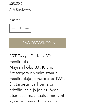
Hinta
220,00 €
ALV Sisällytetty
Määrä
*
LISÄÄ OSTOSKORIIN
SRT Target Badger 3D-
maalitaulu
Mäyrän koko 80x40 cm.
Srt targets on valmistanut
maalitauluja jo vuodesta 1994.
Srt targetin valikoima on
erittäin laaja ja jos et löydä
etsimääsi maalitaulua niin voit
kysyä saatavuutta erikseen.