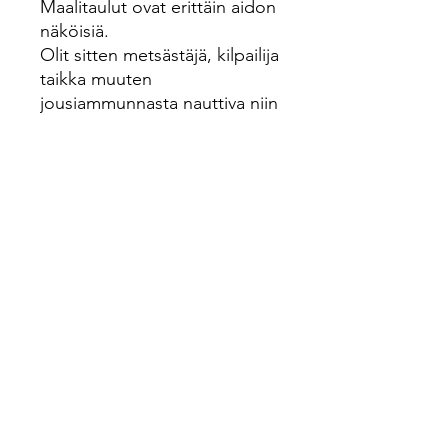
Maalitaulut ovat erittäin aidon
näköisiä.
Olit sitten metsästäjä, kilpailija
taikka muuten
jousiammunnasta nauttiva niin
vie harrastuksesi uudelle
tasolle 3D maaleilla.
Vähimmäishinta viimeisen 30
päivän ajalta:
220€