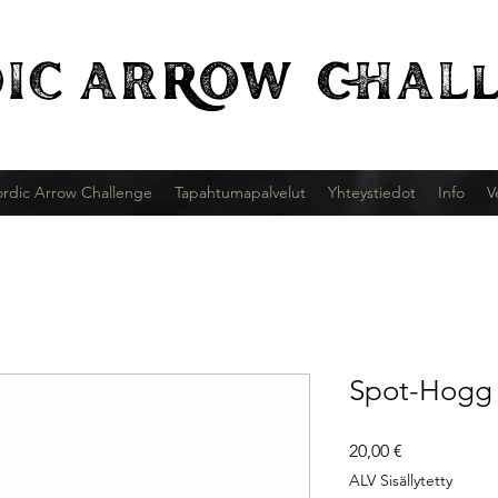
IC
ARROW CHALl
rdic Arrow Challenge
Tapahtumapalvelut
Yhteystiedot
Info
V
Spot-Hogg 
Hinta
20,00 €
ALV Sisällytetty