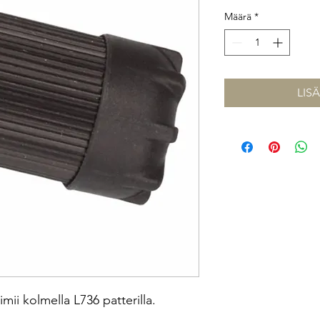
Määrä
*
LIS
mii kolmella L736 patterilla.