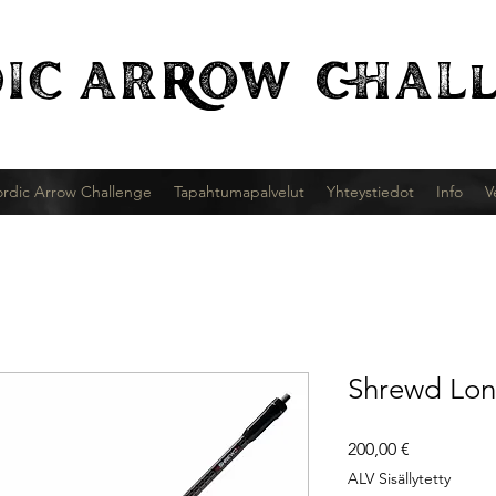
IC
ARROW CHALl
rdic Arrow Challenge
Tapahtumapalvelut
Yhteystiedot
Info
V
Shrewd Lon
Hinta
200,00 €
ALV Sisällytetty