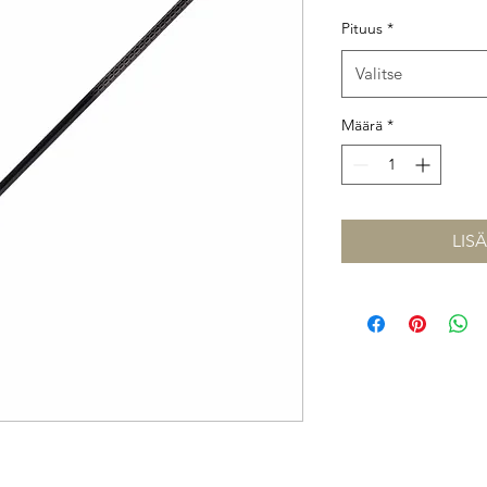
Pituus
*
Valitse
Määrä
*
LIS