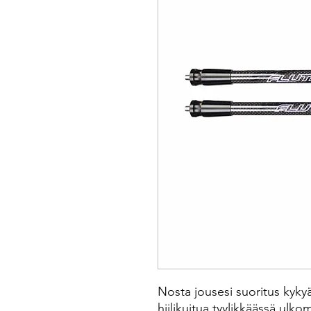
Nosta jousesi suoritus kykyä
hiilikuitua tyylikkäässä ulk