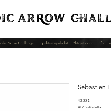
IC
ARROW CHALl
rdic Arrow Challenge
Tapahtumapalvelut
Yhteystiedot
Info
V
Sebastien F
Hinta
40,00 €
ALV Sisällytetty