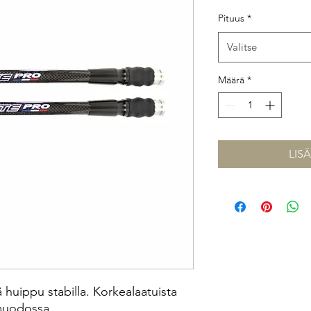
Pituus
*
Valitse
Määrä
*
LIS
 huippu stabilla. Korkealaatuista
omuodossa.