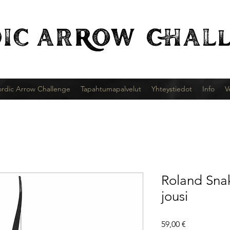
IC
ARROW CHALl
rdic Arrow Challenge
Tapahtumapalvelut
Yhteystiedot
Info
V
Roland Snak
jousi
Hinta
59,00 €