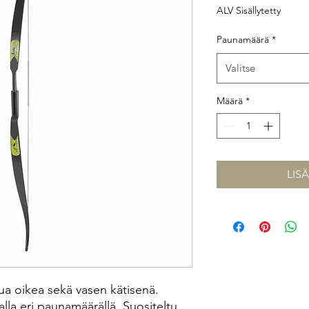
ALV Sisällytetty
Paunamäärä
*
Valitse
Määrä
*
LIS
pua oikea sekä vasen kätisenä.
ealla eri paunamäärällä. Suositeltu