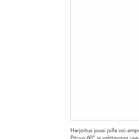
Harjoitus jousi jolla voi am
Pituus 60" ja valittavissa us