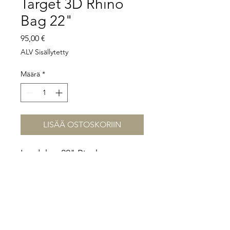
Target 3D Rhino
Bag 22"
Hinta
95,00 €
ALV Sisällytetty
Määrä
*
LISÄÄ OSTOSKORIIN
Laadukas 22" Rinehart.
Sään kestävä ja kevyt siirrellä.