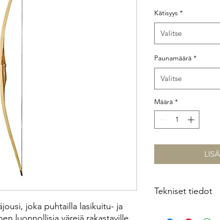
Kätisyys
*
Valitse
Paunamäärä
*
Valitse
Määrä
*
LIS
Tekniset tiedot
usi, joka puhtailla lasikuitu- ja
- Amo 68"
en luonnollisia värejä rakastaville