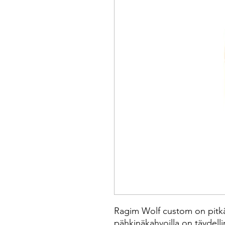
Ragim Wolf custom on pitkäjo
pähkinäkahvoilla on täydellin