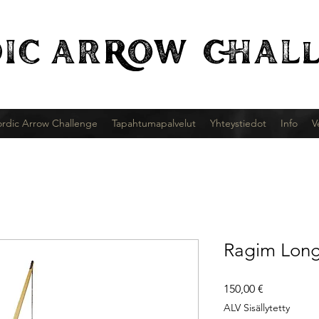
IC
ARROW CHALl
rdic Arrow Challenge
Tapahtumapalvelut
Yhteystiedot
Info
V
Ragim Lon
Hinta
150,00 €
ALV Sisällytetty