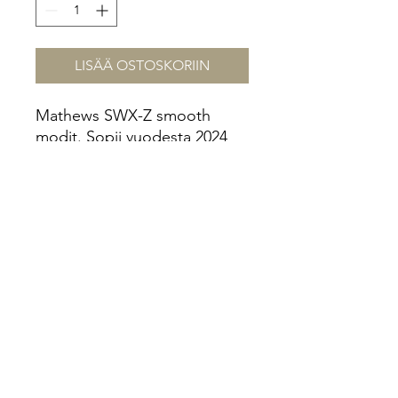
LISÄÄ OSTOSKORIIN
Mathews SWX-Z smooth
modit. Sopii vuodesta 2024
eteenpäin oleviin Lift ja ARC
jousiin. Modit tulevat 85%
veto kevennyksellä.
Sopivuudet!
Voit varmistaa modien sopivuuden
jouseesi seuraavalta sivulta tai
soittamalla numeroon 0414815028.
https://mathewsinc.com/products/sw
x-z-mods?
_pos=1&_fid=e5c9ca2fc&_ss=c