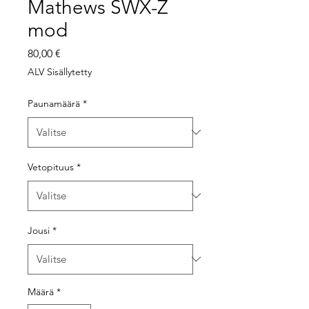
Mathews SWX-Z
mod
Hinta
80,00 €
ALV Sisällytetty
Paunamäärä
*
Vetopituus
*
Jousi
*
Määrä
*