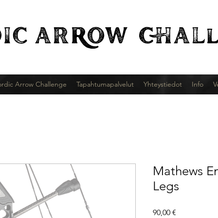
IC
ARROW CHALl
rdic Arrow Challenge
Tapahtumapalvelut
Yhteystiedot
Info
V
Mathews E
Legs
Hinta
90,00 €