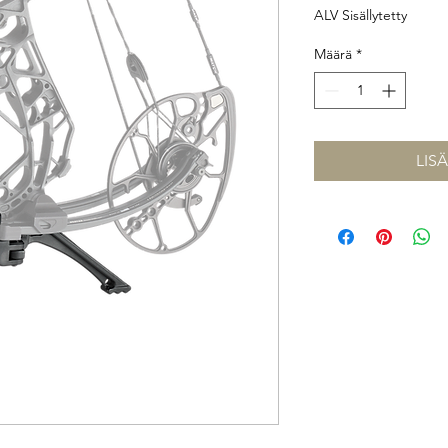
ALV Sisällytetty
Määrä
*
LIS