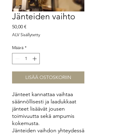
Jänteiden vaihto
Hinta
50,00 €
ALV Sisällytetty
Määrä
*
LISÄÄ OSTOSKORIIN
Jänteet kannattaa vaihtaa
säännöllisesti ja laadukkaat
jänteet lisäävät jousen
toimivuutta sekä ampumis
kokemusta.
Jänteiden vaihdon yhteydessä