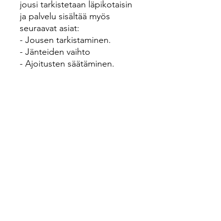
jousi tarkistetaan läpikotaisin
ja palvelu sisältää myös
seuraavat asiat:
- Jousen tarkistaminen.
- Jänteiden vaihto
- Ajoitusten säätäminen.
- D-loopin asennus.
- Nuolihyllyn säätö.
- Takatähtäimen asennus.
Jousen toimitus
Ennen jousen toimittamista ota
yhteyttä numeroon 0414815028 ja sovi
jousen toimituksesta.