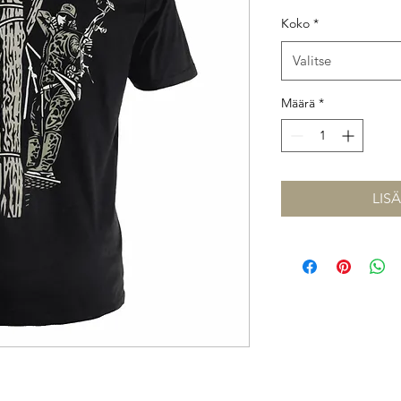
Koko
*
Valitse
Määrä
*
LIS