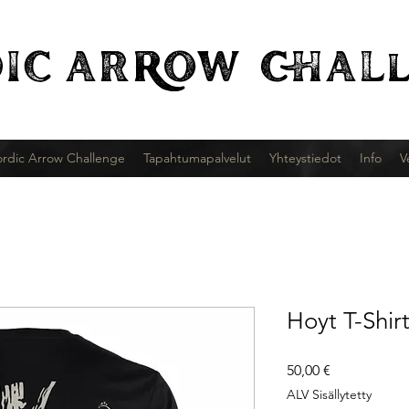
IC
ARROW CHALl
rdic Arrow Challenge
Tapahtumapalvelut
Yhteystiedot
Info
V
Hoyt T-Shi
Hinta
50,00 €
ALV Sisällytetty