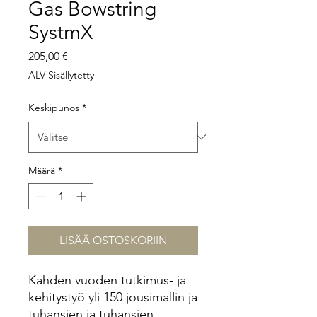
Gas Bowstring
SystmX
Hinta
205,00 €
ALV Sisällytetty
Keskipunos
*
Määrä
*
LISÄÄ OSTOSKORIIN
Kahden vuoden tutkimus- ja
kehitystyö yli 150 jousimallin ja
tuhansien ja tuhansien