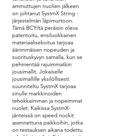
ammuttujen nuolien jälkeen
on johtanut SystmX String -
järjestelmän läpimurtoon.
Tämä BCY:ltä peräisin oleva
patentoitu, ensiluokkainen
materiaalisekoitus tarjoaa
äärimmäisen nopeuden ja
suorituskyvyn samalla, kun se
pehmentää rajuimmatkin
jousimallit. Jokaiselle
jousimallille yksilöllisesti
suunniteltu SystmX tarjoaa
sinulle markkinoiden
tehokkaimman ja nopeimmat
nuolet. Kaikissa SystmX-
jänteissä on speed nockit
asennettuna paikkoihin, jotka
on testauksen aikana todettu