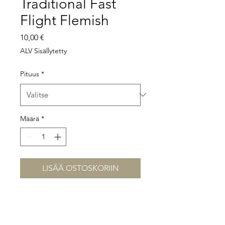
Traditional Fast
Flight Flemish
Hinta
10,00 €
ALV Sisällytetty
Pituus
*
Määrä
*
LISÄÄ OSTOSKORIIN
18 säikeinen flemish twist
jänne