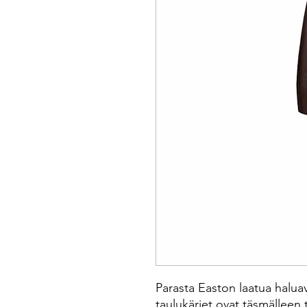
Parasta Easton laatua halu
taulukärjet ovat täsmälleen t