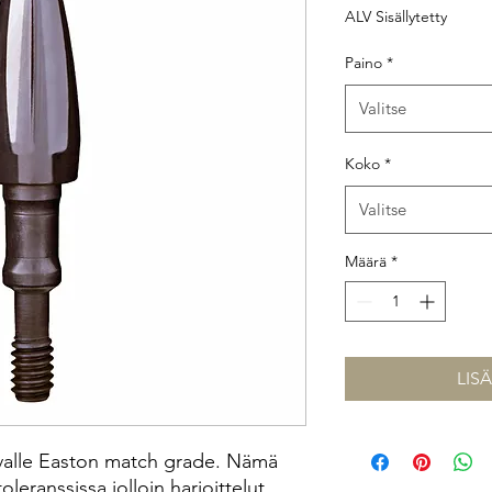
ALV Sisällytetty
Paino
*
Valitse
Koko
*
Valitse
Määrä
*
LIS
avalle Easton match grade. Nämä
oleranssissa jolloin harjoittelut