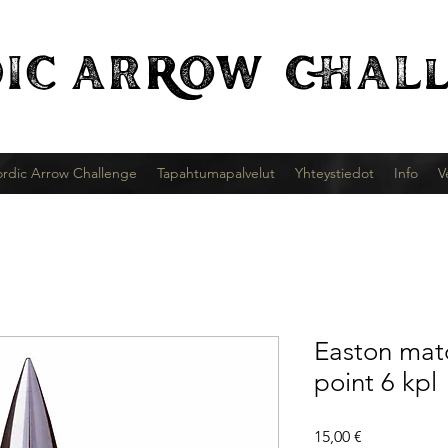
IC
ARROW CHALl
rdic Arrow Challenge
Tapahtumapalvelut
Yhteystiedot
Info
V
Easton mat
point 6 kpl
Hinta
15,00 €