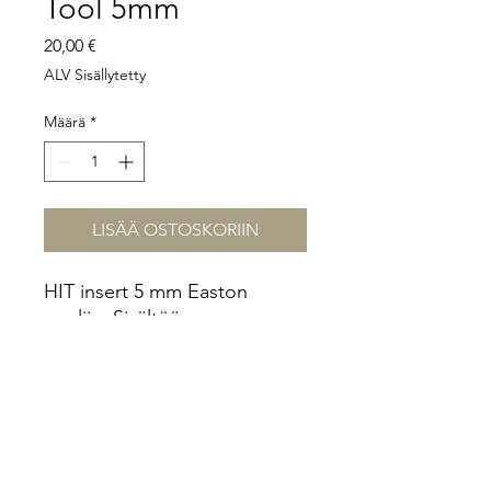
Tool 5mm
Hinta
20,00 €
ALV Sisällytetty
Määrä
*
LISÄÄ OSTOSKORIIN
HIT insert 5 mm Easton
nuoliin. Sisältöä
asennustyökalun.