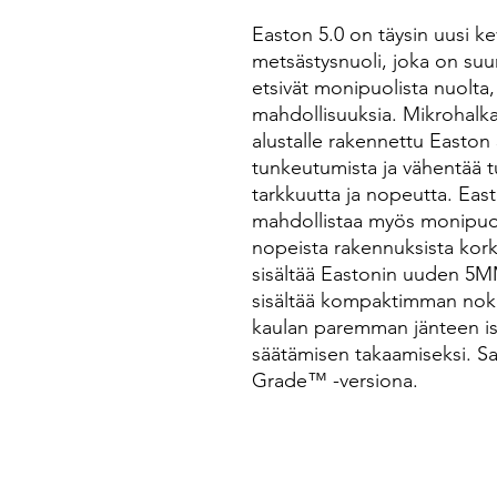
Easton 5.0 on täysin uusi kev
metsästysnuoli, joka on suun
etsivät monipuolista nuolta,
mahdollisuuksia. Mikrohalk
alustalle rakennettu Easton
tunkeutumista ja vähentää 
tarkkuutta ja nopeutta. Ea
mahdollistaa myös monipuoli
nopeista rakennuksista ko
sisältää Eastonin uuden 5M
sisältää kompaktimman nokk
kaulan paremman jänteen i
säätämisen takaamiseksi. Sa
Grade™ -versiona.