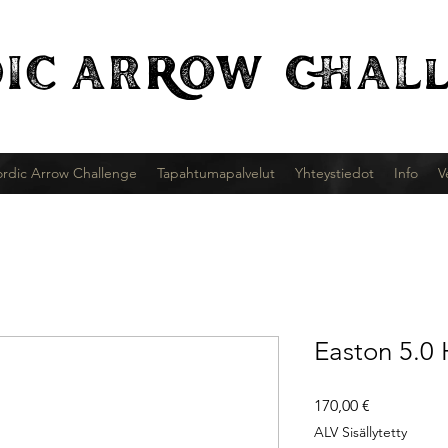
IC
ARROW CHALl
rdic Arrow Challenge
Tapahtumapalvelut
Yhteystiedot
Info
V
Easton 5.0 
Hinta
170,00 €
ALV Sisällytetty