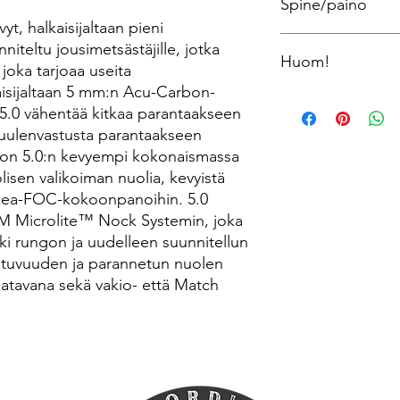
Spine/paino
Paksuus: .204
Paketissa: 12 kpl nuol
yt, halkaisijaltaan pieni
Paketissa: hit insert
Spine | paino:
niteltu jousimetsästäjille, jotka
Huom!
200 | 10.6 gpi
 joka tarjoaa useita
250 | 9.5 gpi
aisijaltaan 5 mm:n Acu-Carbon-
300 | 8.4 gpi
Valitsemalla lyhennyks
 5.0 vähentää kitkaa parantaakseen
340 | 7.5 gpi
enää vaihto taikka pa
tuulenvastusta parantaakseen
400 | 6.8 gpi
ston 5.0:n kevyempi kokonaismassa
500 | 6.2 gpi
sen valikoiman nuolia, kevyistä
rkea-FOC-kokoonpanoihin. 5.0
M Microlite™ Nock Systemin, joka
i rungon ja uudelleen suunnitellun
stuvuuden ja parannetun nuolen
atavana sekä vakio- että Match