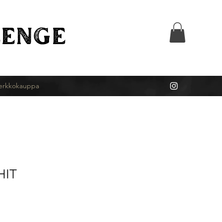
ENGE
erkkokauppa
HIT