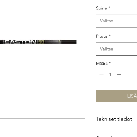
Spine
*
Valitse
Pituus
*
Valitse
Määrä
*
LIS
Tekniset tiedot
Suoruus: 0.001