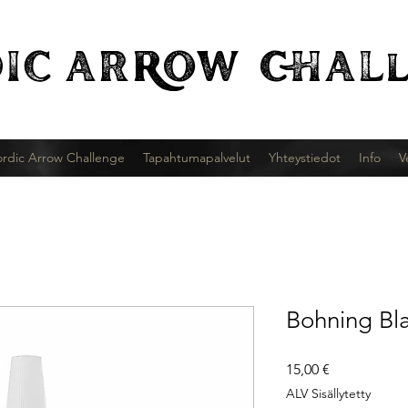
IC
ARROW CHALl
rdic Arrow Challenge
Tapahtumapalvelut
Yhteystiedot
Info
V
Bohning Bl
Hinta
15,00 €
ALV Sisällytetty