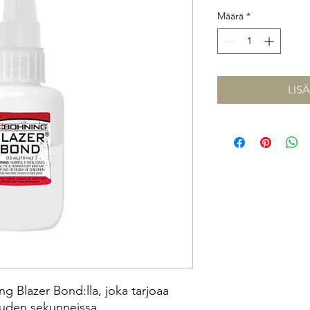
Määrä
*
LIS
ing Blazer Bond:lla, joka tarjoaa
uuden sekunneissa.