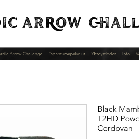
IC
ARROW CHALl
rdic Arrow Challenge
Tapahtumapalvelut
Yhteystiedot
Info
V
Black Mamb
T2HD Powd
Cordovan