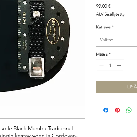
Hinta
99,00 €
ALV Sisällytetty
Kätisyys
*
Valitse
Määrä
*
LIS
solle Black Mamba Traditional
ssingin kestävyyden ja Cordovan-