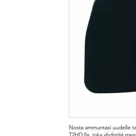
Nosta ammuntasi uudelle ta
T2HD:lla, joka yhdistää me