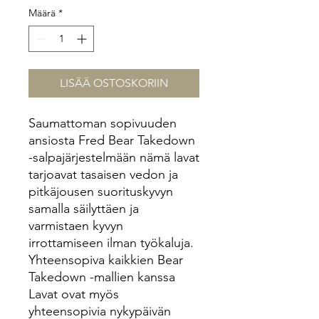
Määrä
*
LISÄÄ OSTOSKORIIN
Saumattoman sopivuuden
ansiosta Fred Bear Takedown
-salpajärjestelmään nämä lavat
tarjoavat tasaisen vedon ja
pitkäjousen suorituskyvyn
samalla säilyttäen ja
varmistaen kyvyn
irrottamiseen ilman työkaluja.
Yhteensopiva kaikkien Bear
Takedown -mallien kanssa
Lavat ovat myös
yhteensopivia nykypäivän