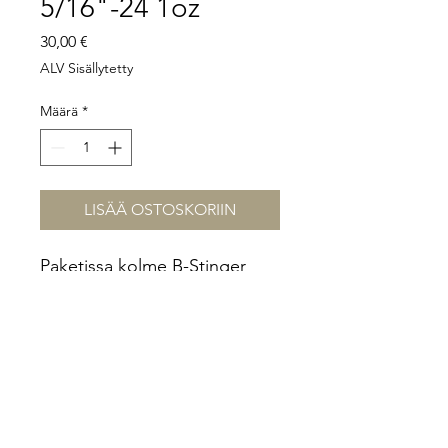
5/16"-24 1oz
Hinta
30,00 €
ALV Sisällytetty
Määrä
*
LISÄÄ OSTOSKORIIN
Paketissa kolme B-Stinger
Weight 5/16"-24 1oz painoa.