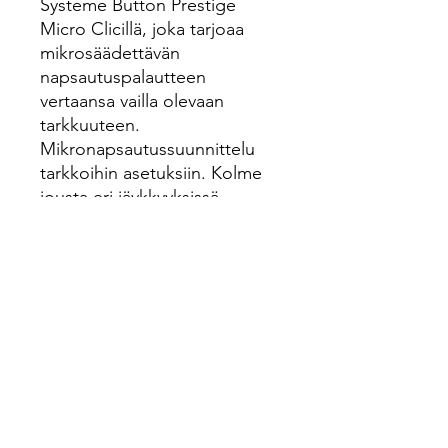
Systeme Button Prestige
Micro Clicillä, joka tarjoaa
mikrosäädettävän
napsautuspalautteen
vertaansa vailla olevaan
tarkkuuteen.
Mikronapsautussuunnittelu
tarkkoihin asetuksiin. Kolme
jousta eri jäykkyyksissä.
Mukana ruostumattomasta
teräksestä valmistettu mäntä
(hiilinuolille) ja TX
muovikärkinen mäntä
(alumiinisille nuolille).
Laadukas alumiinirakenne
anodisoidulla viimeistelyllä.