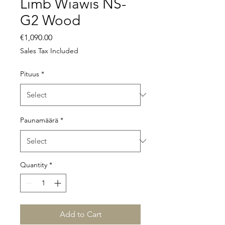
Limb Wiawis NS-
G2 Wood
Price
€1,090.00
Sales Tax Included
Pituus
*
Paunamäärä
*
Quantity
*
Add to Cart