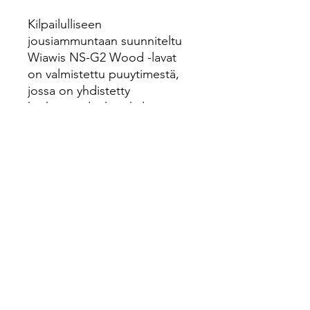
Kilpailulliseen
jousiammuntaan suunniteltu
Wiawis NS-G2 Wood -lavat
on valmistettu puuytimestä,
jossa on yhdistetty
korkeamoduulista hiiltä ja
grafeenia, mikä parantaa 10
%:sti vääntöjäykkyyttä,
vähentää kiertymistä ja tekee
ampumisesta tasaisempaa ja
vakaampaa.
ILF yhteensopiva.