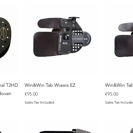
nal T2HD
Win&Win Tab Wiawis EZ
Win&Win Tab
dovan
Price
Price
€95.00
€95.00
Sales Tax Included
Sales Tax Include