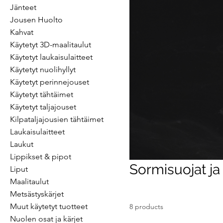
Jänteet
Jousen Huolto
Kahvat
Käytetyt 3D-maalitaulut
Käytetyt laukaisulaitteet
Käytetyt nuolihyllyt
Käytetyt perinnejouset
Käytetyt tähtäimet
Käytetyt taljajouset
Kilpataljajousien tähtäimet
Laukaisulaitteet
Laukut
Lippikset & pipot
Sormisuojat ja
Liput
Maalitaulut
Metsästyskärjet
Muut käytetyt tuotteet
8 products
Nuolen osat ja kärjet