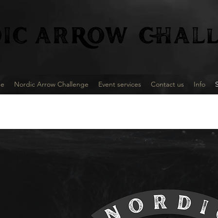
IC
ARROW CHALl
e
Nordic Arrow Challenge
Event services
Contact us
Info