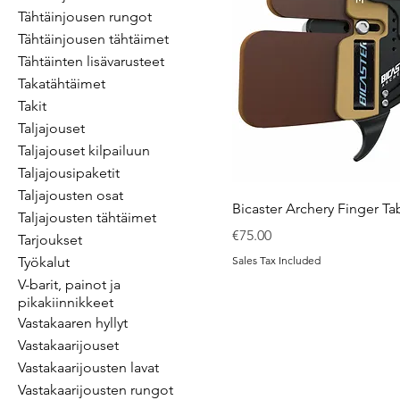
Tähtäinjousen rungot
Tähtäinjousen tähtäimet
Tähtäinten lisävarusteet
Takatähtäimet
Takit
Taljajouset
Taljajouset kilpailuun
Taljajousipaketit
Taljajousten osat
Bicaster Archery Finger T
Taljajousten tähtäimet
Price
€75.00
Tarjoukset
Työkalut
Sales Tax Included
V-barit, painot ja
pikakiinnikkeet
Vastakaaren hyllyt
Vastakaarijouset
Vastakaarijousten lavat
Vastakaarijousten rungot