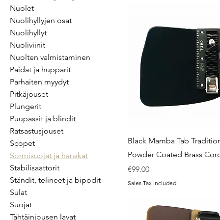
Nuolet
Nuolihyllyjen osat
Nuolihyllyt
Nuoliviinit
Nuolten valmistaminen
Paidat ja hupparit
Parhaiten myydyt
Pitkäjouset
Plungerit
Puupassit ja blindit
Ratsastusjouset
Black Mamba Tab Traditio
Scopet
Powder Coated Brass Cor
Sormisuojat ja hanskat
Stabilisaattorit
Price
€99.00
Ständit, telineet ja bipodit
Sales Tax Included
Sulat
Suojat
Tähtäinjousen lavat