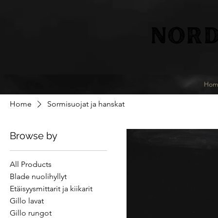
NORD
Hom
Home
Sormisuojat ja hanskat
Browse by
All Products
Blade nuolihyllyt
Etäisyysmittarit ja kiikarit
Gillo lavat
Gillo rungot