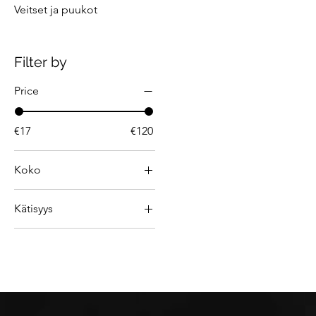
Veitset ja puukot
Filter by
Price
€17
€120
Koko
L
Kätisyys
M
Oikea
S
Vasen
XL
Xs