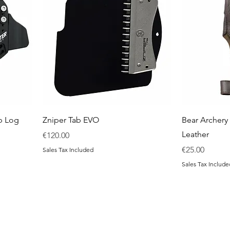
ab Log
Zniper Tab EVO
Bear Archery
Leather
Price
€120.00
Price
€25.00
Sales Tax Included
Sales Tax Include