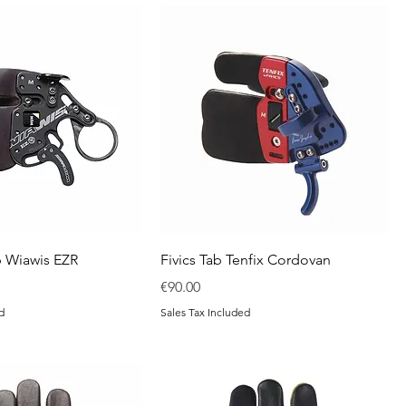
 Wiawis EZR
Fivics Tab Tenfix Cordovan
Price
€90.00
d
Sales Tax Included