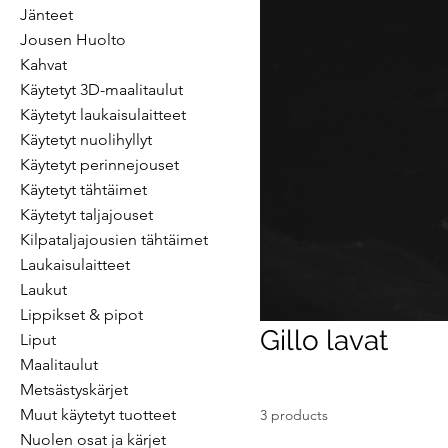
Jänteet
Jousen Huolto
Kahvat
Käytetyt 3D-maalitaulut
Käytetyt laukaisulaitteet
Käytetyt nuolihyllyt
Käytetyt perinnejouset
Käytetyt tähtäimet
Käytetyt taljajouset
Kilpataljajousien tähtäimet
Laukaisulaitteet
Laukut
Lippikset & pipot
Gillo lavat
Liput
Maalitaulut
Metsästyskärjet
Muut käytetyt tuotteet
3 products
Nuolen osat ja kärjet