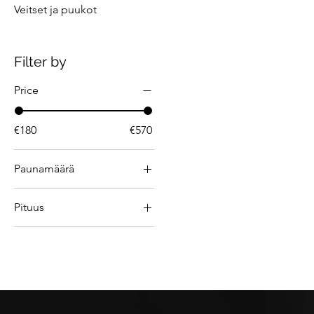
Veitset ja puukot
Filter by
Price
€180
€570
Paunamäärä
16#
Pituus
24#
66"
26#
68"
28#
70"
30#
32#