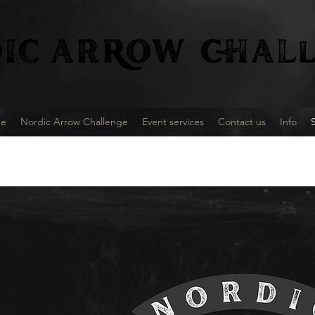
IC
ARROW CHALl
e
Nordic Arrow Challenge
Event services
Contact us
Info