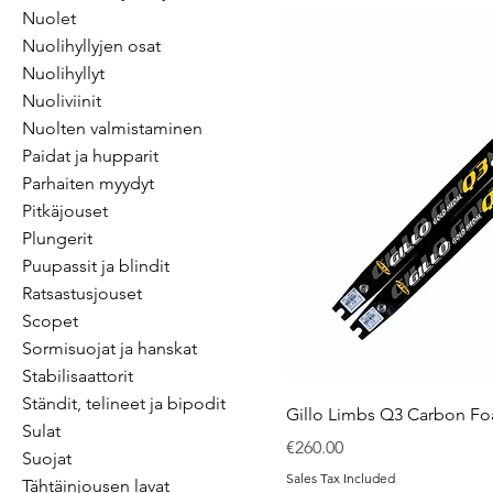
Nuolet
Nuolihyllyjen osat
Nuolihyllyt
Nuoliviinit
Nuolten valmistaminen
Paidat ja hupparit
Parhaiten myydyt
Pitkäjouset
Plungerit
Puupassit ja blindit
Ratsastusjouset
Scopet
Sormisuojat ja hanskat
Stabilisaattorit
Ständit, telineet ja bipodit
Gillo Limbs Q3 Carbon F
Sulat
Price
€260.00
Suojat
Sales Tax Included
Tähtäinjousen lavat