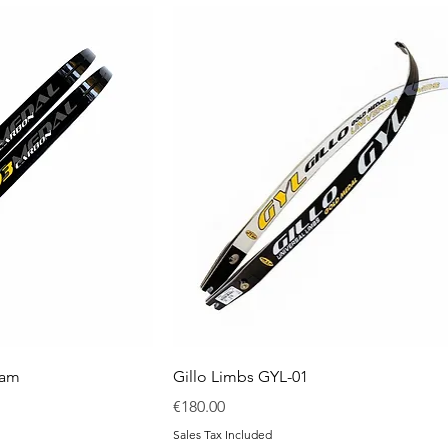
oam
Gillo Limbs GYL-01
Price
€180.00
Sales Tax Included