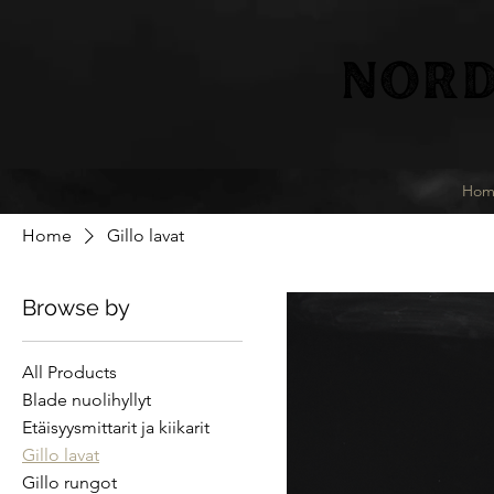
NORD
Hom
Home
Gillo lavat
Browse by
All Products
Blade nuolihyllyt
Etäisyysmittarit ja kiikarit
Gillo lavat
Gillo rungot