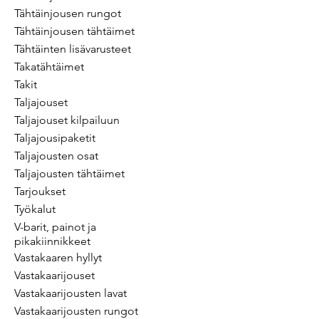
Tähtäinjousen rungot
Tähtäinjousen tähtäimet
Tähtäinten lisävarusteet
Takatähtäimet
Takit
Taljajouset
Taljajouset kilpailuun
Taljajousipaketit
Taljajousten osat
Taljajousten tähtäimet
Tarjoukset
Työkalut
V-barit, painot ja
pikakiinnikkeet
Vastakaaren hyllyt
Vastakaarijouset
Vastakaarijousten lavat
Vastakaarijousten rungot