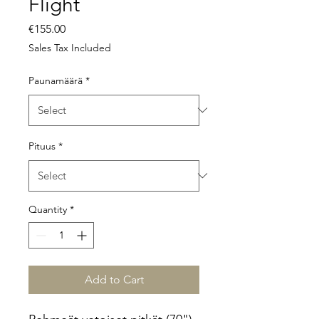
Flight
Price
€155.00
Sales Tax Included
Paunamäärä
*
Pituus
*
Quantity
*
Add to Cart