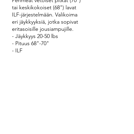
Pehmeät vetoiset pitkät (70")
tai keskikokoiset (68") lavat
ILF-järjestelmään. Valikoima
eri jäykkyyksiä, jotka sopivat
eritasoisille jousiampujille.
- Jäykkyys 20-50 lbs
- Pituus 68"-70"
- ILF
- Materiaali puu ja lasikuitu.
Pitkillä lavoilla
- 17" kahva = 62" bow
- 19" kahva = 64" bow
- 21" kahva = 66" bow
- 23" kahva = 68" bow
- 25" kahva= 70" bow