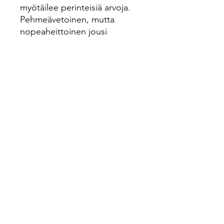
myötäilee perinteisiä arvoja.
Pehmeävetoinen, mutta
nopeaheittoinen jousi
tyylikkäällä ulkoasulla. Sopii
oikea- ja vasenkätisille
Tekniset tiedot
- Jänneväli 5,5" - 6"
- Amo 50"
- Materiaali hiilikuitu ja vaahtera
- Dacron jänne
- Fastflight yhteensopiva
©2024 This website was designed and created by
Elandra Design.
www.elandradesign.com