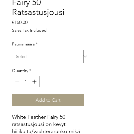
Fairy 50 |
Ratsastusjousi
Price
€160.00
Sales Tax Included
Paunamäärä
*
Quantity
*
Add to Cart
White Feather Fairy 50
ratsastusjousi on kevyt
hiilikuitu/vaahterarunko mikä