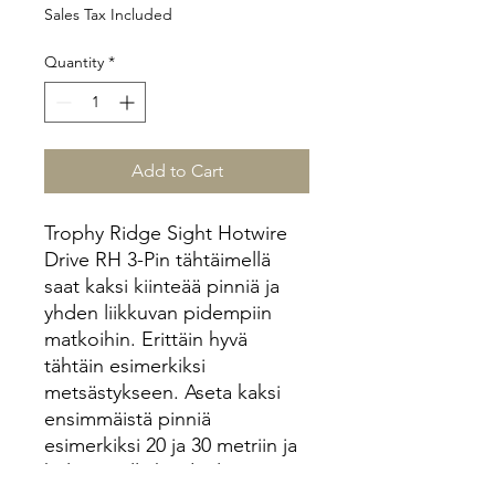
Sales Tax Included
Quantity
*
Add to Cart
Trophy Ridge Sight Hotwire
Drive RH 3-Pin tähtäimellä
saat kaksi kiinteää pinniä ja
yhden liikkuvan pidempiin
matkoihin. Erittäin hyvä
tähtäin esimerkiksi
metsästykseen. Aseta kaksi
ensimmäistä pinniä
esimerkiksi 20 ja 30 metriin ja
kolmannella hoidat loput