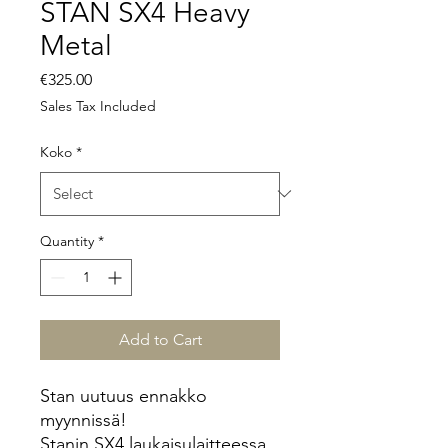
STAN SX4 Heavy
Metal
Price
€325.00
Sales Tax Included
Koko
*
Quantity
*
Add to Cart
Stan uutuus ennakko
myynnissä!
Stanin SX4 laukaisulaitteessa