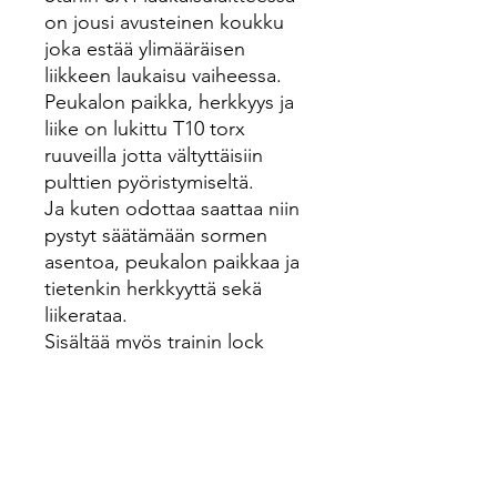
on jousi avusteinen koukku
joka estää ylimääräisen
liikkeen laukaisu vaiheessa.
Peukalon paikka, herkkyys ja
liike on lukittu T10 torx
ruuveilla jotta vältyttäisiin
pulttien pyöristymiseltä.
Ja kuten odottaa saattaa niin
pystyt säätämään sormen
asentoa, peukalon paikkaa ja
tietenkin herkkyyttä sekä
liikerataa.
Sisältää myös trainin lock
asetuksen eli silloin et pysty
laukaisemaan laitetta harjoitus
tai säätö tilanteissa.
Lue lisää