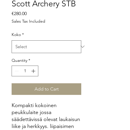
Scott Archery STB
Price
€280.00
Sales Tax Included
Koko
*
Quantity
*
Add to Cart
Kompakti kokoinen
peukkulaite jossa
säädettävissä olevat laukaisun
liike ja herkkyys. liipaisimen