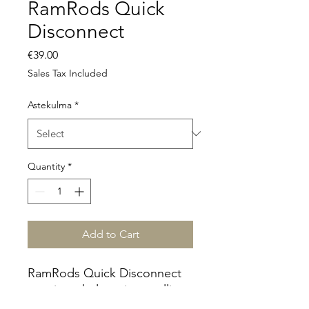
RamRods Quick
Disconnect
Price
€39.00
Sales Tax Included
Astekulma
*
Quantity
*
Add to Cart
RamRods Quick Disconnect
varmistaa helpon ja turvallisen
vakaajan kiinnityksen.