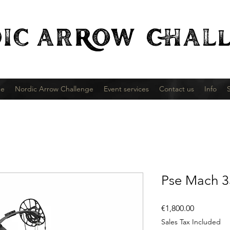
IC
ARROW CHALl
e
Nordic Arrow Challenge
Event services
Contact us
Info
Pse Mach 3
Price
€1,800.00
Sales Tax Included