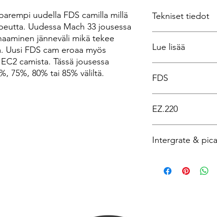
parempi uudella FDS camilla millä
Tekniset tiedot
nopeutta. Uudessa Mach 33 jousessa
Akseliväli: 33"
aaminen jänneväli mikä tekee
Lue lisää
Jänneväli: 6 1/8"
. Uusi FDS cam eroaa myös
IBO nopeus: 343 fps
 EC2 camista. Tässä jousessa
Paino: 3.9lbs
https://psearchery.
%, 75%, 80% tai 85% väliltä.
Vetokevennys: 70%, 
FDS
Vetopituus: 25,5-31"
Cam: FDS
Full Draw Stability ta
Tuning system: EZ.2
EZ.220
jousi on vireessä eli 
on isompi dynaamine
ja tähdätä.
EZ.220 snap spacer s
Intergrate & pica
säätää camien asentoa
voidaan spacerit vetä
työkalua ja vaihtaa er
QAD dovetail IMS kiinn
jokaiselta valmistajalta
millä saavutetaan pa
Picatiny kiinnitys tä
jouseen paremmin.