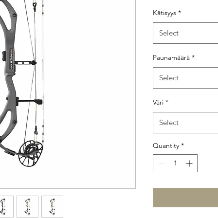
Kätisyys
*
Select
Paunamäärä
*
Select
Väri
*
Select
Quantity
*