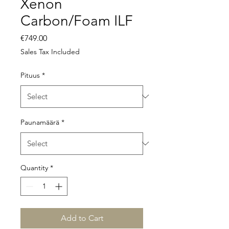
Xenon
Carbon/Foam ILF
Price
€749.00
Sales Tax Included
Pituus
*
Paunamäärä
*
Quantity
*
Add to Cart