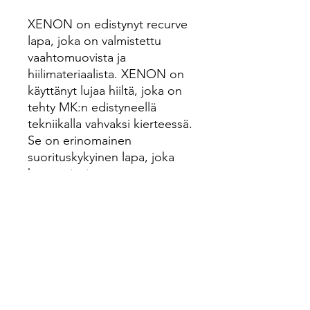
XENON on edistynyt recurve
lapa, joka on valmistettu
vaahtomuovista ja
hiilimateriaalista. XENON on
käyttänyt lujaa hiiltä, joka on
tehty MK:n edistyneellä
tekniikalla vahvaksi kierteessä.
Se on erinomainen
suorituskykyinen lapa, joka
harmonisoituu
vaahtomuoviytimen
pehmeyden kanssa ja takaa
vakaan ja johdonmukaiset
laukaukset.
Tekniset tiedot