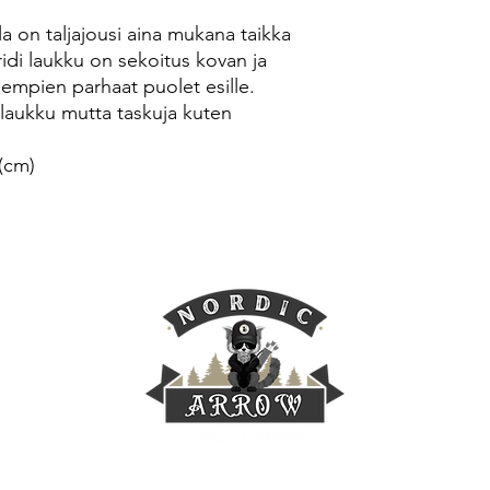
la on taljajousi aina mukana taikka
idi laukku on sekoitus kovan ja
empien parhaat puolet esille.
 laukku mutta taskuja kuten
 (cm)
©2024 This website was designed and created by Elandra Design.