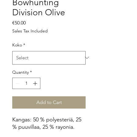
Bowhunting
Division Olive
Price
€50.00
Sales Tax Included
Koko
*
Quantity
*
Add to Cart
Kangas: 50 % polyesteriä, 25
% puuvillaa, 25 % rayonia.
Urheilullinen istuvuus Jos olet