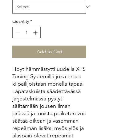
Quantity
*
Add to Cart
Hoyt hämmästytti uudella XTS
Tuning Systemillä joka eroaa
kilpailijoistaan monella tapaa.
Lapataskuista säädettävässä
järjestelmässä pystyt
säätämään jousen ilman
prässiä ja muista poiketen voit
säätää oikean ja vasemman
repeämän lisäksi myös ylös ja
alaspäin olevat repeämät