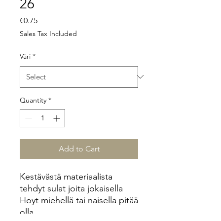
26
Price
€0.75
Sales Tax Included
Väri
*
Quantity
*
Add to Cart
Kestävästä materiaalista
tehdyt sulat joita jokaisella
Hoyt miehellä tai naisella pitää
olla.