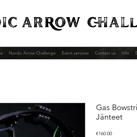
IC
ARROW CHALl
e
Nordic Arrow Challenge
Event services
Contact us
Info
Gas Bowstr
Jänteet
Price
€160.00