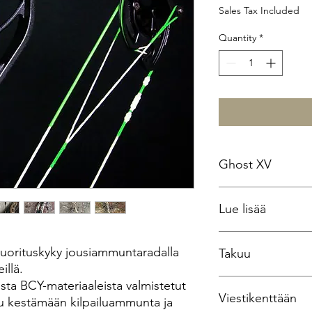
Sales Tax Included
Quantity
*
Ghost XV
Ghost XV tarjoaa ää
Lue lisää
vakauden välillä. Gho
sekoitus parhaita saat
tarjoavat lyömättömän
https://gasbowstrin
 suorituskyky jousiammuntaradalla
prosessiin. Powergri
Takuu
set-4-5-piece/
illä.
Gas Bowstrings seisoo
ista BCY-materiaaleista valmistetut
Viestikenttään
vuoden takuun takat
tu kestämään kilpailuammunta ja